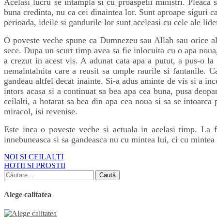
Acelasi lucru se intampla si cu proaspetii ministri. Pleaca
buna credinta, nu ca cei dinaintea lor. Sunt aproape siguri c
perioada, ideile si gandurile lor sunt aceleasi cu cele ale lide
O poveste veche spune ca Dumnezeu sau Allah sau orice alt
sece. Dupa un scurt timp avea sa fie inlocuita cu o apa noua,
a crezut in acest vis. A adunat cata apa a putut, a pus-o la 
nemaintalnita care a reusit sa umple raurile si fantanile. Ca
gandeau altfel decat inainte. Si-a adus aminte de vis si a inc
intors acasa si a continuat sa bea apa cea buna, pusa deopar
ceilalti, a hotarat sa bea din apa cea noua si sa se intoarca
miracol, isi revenise.
Este inca o poveste veche si actuala in acelasi timp. La fe
innebuneasca si sa gandeasca nu cu mintea lui, ci cu mintea c
Navigare
NOI SI CEILALTI
HOTII SI PROSTII
în
Caută
articole
după:
Alege calitatea