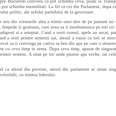
 spre Bucuresti convinsi ca pot schimba ceva, poate la Transp
a pot schimba mentalitati. La fel ca cei din Parlament, dupa ce
rului politic, ale sefului partidului de la guvernare.
 zeu din vremurile alea a trimis unui ales de pe pamant un v
 limpede si gustoasa, care avea sa ii innebuneasca pe toti cei 
adapost si a asteptat. Cand a sosit ceasul, apele au secat, pa
nd a iesit printre semenii sai, alesul a vazut ca toti se misca
ercat sa ii convinga pe cativa sa bea din apa pe care o stranse
te cu ceva timp in urma. Dupa ceva timp, apasat de singuratat
 printre semeni. A uitat pe loc unde pusese apa veche, iar ceila
l ca alesul din poveste, alesul din parlament se simte singu
elorlalti, cu mintea liderului.