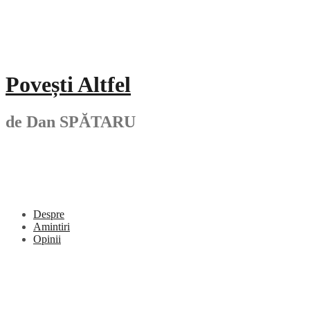
Skip
to
content
Povești Altfel
de Dan SPĂTARU
Despre
Amintiri
Opinii