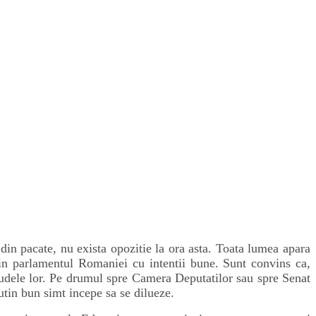
 din pacate, nu exista opozitie la ora asta. Toata lumea apara
g in parlamentul Romaniei cu intentii bune. Sunt convins ca,
i rudele lor. Pe drumul spre Camera Deputatilor sau spre Senat
utin bun simt incepe sa se dilueze.