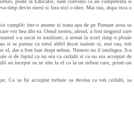
orturi, poate la Educatie, sunt convinsi ca au competenta si
va timp devin stersi si fara nici o idee. Mai rau, dupa inca o
is cumplit: intr-o anume zi toata apa de pe Pamant avea sa
care vor bea din ea. Omul nostru, alesul, a fost singurul care
mantul s-a uscat in totalitate; a urmat la scurt timp o ploaie
u si se purtau cu totul altfel decat inainte si, mai rau, toti
se el, dar a fost luat drept nebun. Nimeni nu il intelegea. S-a
e si de faptul ca nu era ca ceilalti si ca nu era acceptat de
lti au inceput sa se uite la el ca la un nebun care, printr-un
r. Ca sa fie acceptat trebuie sa devina ca toti ceilalti, sa