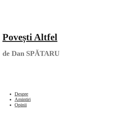
Skip
to
content
Povești Altfel
de Dan SPĂTARU
Despre
Amintiri
Opinii