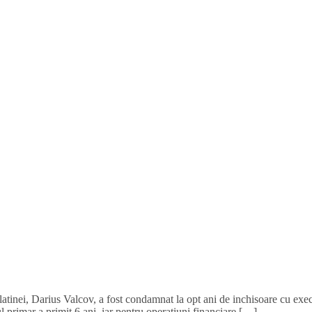
l Slatinei, Darius Valcov, a fost condamnat la opt ani de inchisoare cu ex
ul primar a primit 6 ani, iar pentru operaţiuni financiare […]