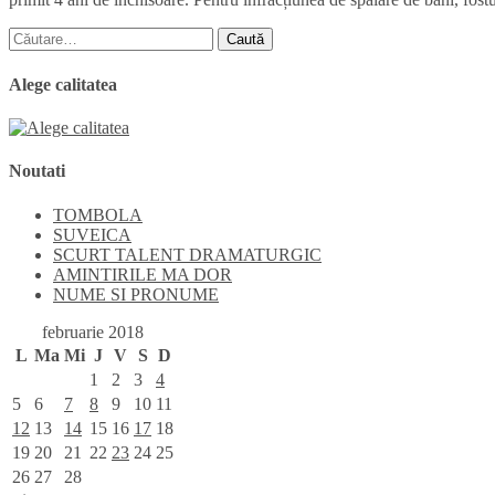
Caută
după:
Alege calitatea
Noutati
TOMBOLA
SUVEICA
SCURT TALENT DRAMATURGIC
AMINTIRILE MA DOR
NUME SI PRONUME
februarie 2018
L
Ma
Mi
J
V
S
D
1
2
3
4
5
6
7
8
9
10
11
12
13
14
15
16
17
18
19
20
21
22
23
24
25
26
27
28