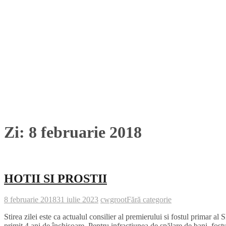
Zi:
8 februarie 2018
HOTII SI PROSTII
8 februarie 2018
31 iulie 2023
cwgroot
Fără categorie
Stirea zilei este ca actualul consilier al premierului si fostul primar a
primit 4 ani de închisoare. Pentru infracțiunea de spălare de bani, fost