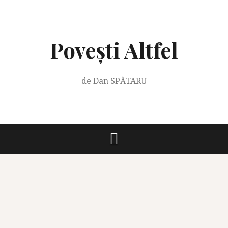
Skip
to
content
Povești Altfel
de Dan SPĂTARU