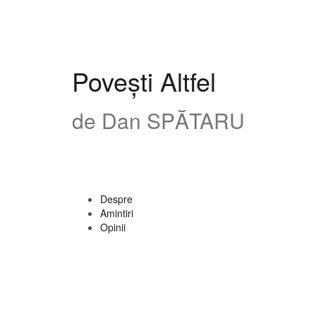
Skip
to
content
Povești Altfel
de Dan SPĂTARU
Despre
Amintiri
Opinii