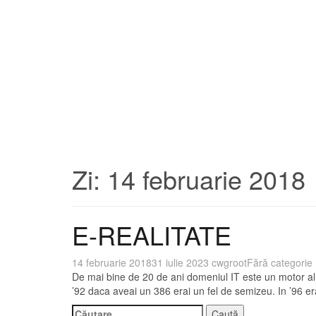
Zi:
14 februarie 2018
E-REALITATE
14 februarie 2018
31 iulie 2023
cwgroot
Fără categorie
De mai bine de 20 de ani domeniul IT este un motor al 
’92 daca aveai un 386 erai un fel de semizeu. In ’96 
Caută