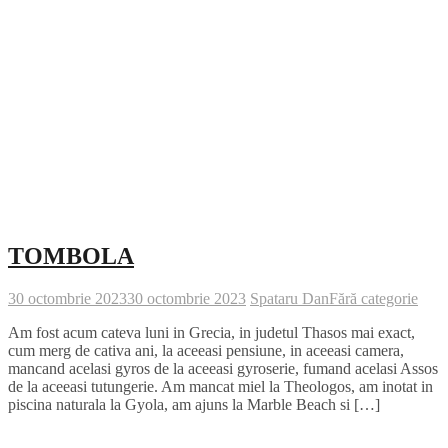
TOMBOLA
30 octombrie 2023
30 octombrie 2023
Spataru Dan
Fără categorie
Am fost acum cateva luni in Grecia, in judetul Thasos mai exact,
cum merg de cativa ani, la aceeasi pensiune, in aceeasi camera,
mancand acelasi gyros de la aceeasi gyroserie, fumand acelasi Assos
de la aceeasi tutungerie. Am mancat miel la Theologos, am inotat in
piscina naturala la Gyola, am ajuns la Marble Beach si […]