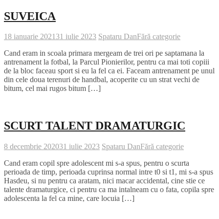
SUVEICA
18 ianuarie 2021
31 iulie 2023
Spataru Dan
Fără categorie
Cand eram in scoala primara mergeam de trei ori pe saptamana la
antrenament la fotbal, la Parcul Pionierilor, pentru ca mai toti copiii
de la bloc faceau sport si eu la fel ca ei. Faceam antrenament pe unul
din cele doua terenuri de handbal, acoperite cu un strat vechi de
bitum, cel mai rugos bitum […]
SCURT TALENT DRAMATURGIC
8 decembrie 2020
31 iulie 2023
Spataru Dan
Fără categorie
Cand eram copil spre adolescent mi s-a spus, pentru o scurta
perioada de timp, perioada cuprinsa normal intre t0 si t1, mi s-a spus
Hasdeu, si nu pentru ca aratam, nici macar accidental, cine stie ce
talente dramaturgice, ci pentru ca ma intalneam cu o fata, copila spre
adolescenta la fel ca mine, care locuia […]