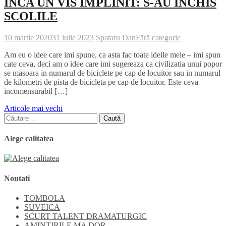
INCA UN VIS IMPLINIT: S-AU INCHIS
SCOLILE
10 martie 2020
31 iulie 2023
Spataru Dan
Fără categorie
Am eu o idee care imi spune, ca asta fac toate ideile mele – imi spun
cate ceva, deci am o idee care imi sugereaza ca civilizatia unui popor
se masoara in numarul de biciclete pe cap de locuitor sau in numarul
de kilometri de pista de bicicleta pe cap de locuitor. Este ceva
incomensurabil […]
Navigare
Articole mai vechi
Caută
în
după:
articole
Alege calitatea
Noutati
TOMBOLA
SUVEICA
SCURT TALENT DRAMATURGIC
AMINTIRILE MA DOR