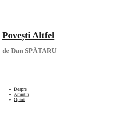
Skip
to
content
Povești Altfel
de Dan SPĂTARU
Despre
Amintiri
Opinii