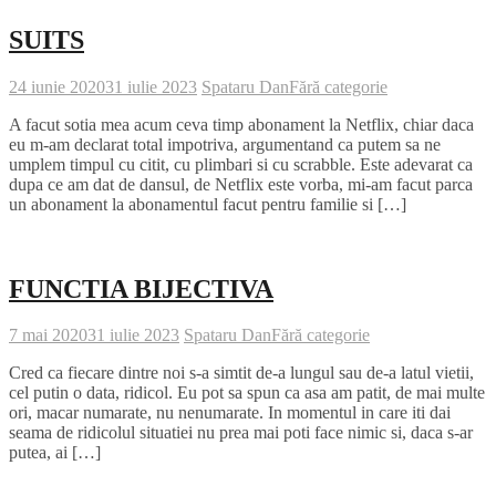
SUITS
24 iunie 2020
31 iulie 2023
Spataru Dan
Fără categorie
A facut sotia mea acum ceva timp abonament la Netflix, chiar daca
eu m-am declarat total impotriva, argumentand ca putem sa ne
umplem timpul cu citit, cu plimbari si cu scrabble. Este adevarat ca
dupa ce am dat de dansul, de Netflix este vorba, mi-am facut parca
un abonament la abonamentul facut pentru familie si […]
FUNCTIA BIJECTIVA
7 mai 2020
31 iulie 2023
Spataru Dan
Fără categorie
Cred ca fiecare dintre noi s-a simtit de-a lungul sau de-a latul vietii,
cel putin o data, ridicol. Eu pot sa spun ca asa am patit, de mai multe
ori, macar numarate, nu nenumarate. In momentul in care iti dai
seama de ridicolul situatiei nu prea mai poti face nimic si, daca s-ar
putea, ai […]