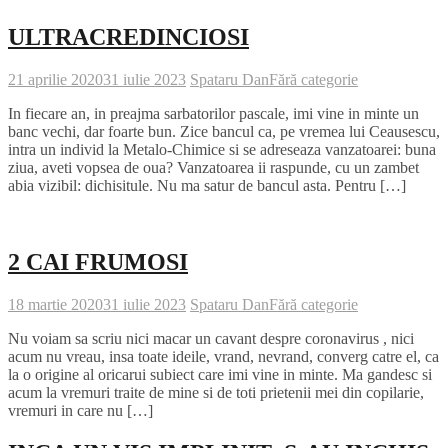
ULTRACREDINCIOSI
21 aprilie 2020
31 iulie 2023
Spataru Dan
Fără categorie
In fiecare an, in preajma sarbatorilor pascale, imi vine in minte un
banc vechi, dar foarte bun. Zice bancul ca, pe vremea lui Ceausescu,
intra un individ la Metalo-Chimice si se adreseaza vanzatoarei: buna
ziua, aveti vopsea de oua? Vanzatoarea ii raspunde, cu un zambet
abia vizibil: dichisitule. Nu ma satur de bancul asta. Pentru […]
2 CAI FRUMOSI
18 martie 2020
31 iulie 2023
Spataru Dan
Fără categorie
Nu voiam sa scriu nici macar un cavant despre coronavirus , nici
acum nu vreau, insa toate ideile, vrand, nevrand, converg catre el, ca
la o origine al oricarui subiect care imi vine in minte. Ma gandesc si
acum la vremuri traite de mine si de toti prietenii mei din copilarie,
vremuri in care nu […]