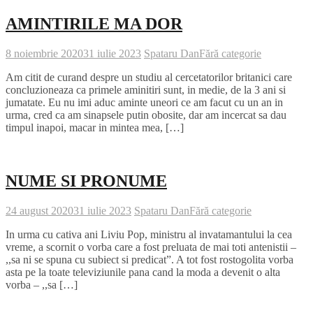
AMINTIRILE MA DOR
8 noiembrie 2020
31 iulie 2023
Spataru Dan
Fără categorie
Am citit de curand despre un studiu al cercetatorilor britanici care
concluzioneaza ca primele aminitiri sunt, in medie, de la 3 ani si
jumatate. Eu nu imi aduc aminte uneori ce am facut cu un an in
urma, cred ca am sinapsele putin obosite, dar am incercat sa dau
timpul inapoi, macar in mintea mea, […]
NUME SI PRONUME
24 august 2020
31 iulie 2023
Spataru Dan
Fără categorie
In urma cu cativa ani Liviu Pop, ministru al invatamantului la cea
vreme, a scornit o vorba care a fost preluata de mai toti antenistii –
,,sa ni se spuna cu subiect si predicat”. A tot fost rostogolita vorba
asta pe la toate televiziunile pana cand la moda a devenit o alta
vorba – ,,sa […]