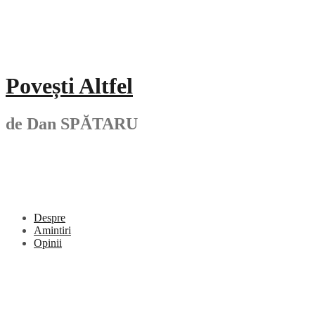
Skip
to
content
Povești Altfel
de Dan SPĂTARU
Despre
Amintiri
Opinii