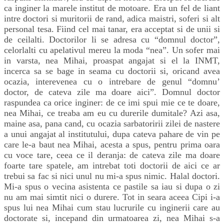
ca inginer la marele institut de motoare. Era un fel de liant
intre doctori si muritorii de rand, adica maistri, soferi si alt
personal tesa. Fiind cel mai tanar, era acceptat si de unii si
de ceilalti. Doctorilor li se adresa cu “domnul doctor”,
celorlalti cu apelativul mereu la moda “nea”. Un sofer mai
in varsta, nea Mihai, proaspat angajat si el la INMT,
incerca sa se bage in seama cu doctorii si, oricand avea
ocazia, interevenea cu o intrebare de genul “domnu’
doctor, de cateva zile ma doare aici”. Domnul doctor
raspundea ca orice inginer: de ce imi spui mie ce te doare,
nea Mihai, ce treaba am eu cu durerile dumitale? Azi asa,
maine asa, pana cand, cu ocazia sarbatoririi zilei de nastere
a unui angajat al institutului, dupa cateva pahare de vin pe
care le-a baut nea Mihai, acesta a spus, pentru prima oara
cu voce tare, ceea ce il deranja: de cateva zile ma doare
foarte tare spatele, am intrebat toti doctorii de aici ce ar
trebui sa fac si nici unul nu mi-a spus nimic. Halal doctori.
Mi-a spus o vecina asistenta ce pastile sa iau si dupa o zi
nu am mai simtit nici o durere. Tot in seara aceea Cipi i-a
spus lui nea Mihai cum stau lucrurile cu inginerii care au
doctorate si, incepand din urmatoarea zi, nea Mihai s-a