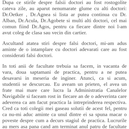
Dupa ce stirile despre falsii doctori au fost rostogolite
cateva zile, au aparut nenumarate glume cu alti doctori:
Dr.Oetker , Dr.Agnea si lista ar putea continua cu Dr.
Alban, Dr.Acula, Dr.Agobete si multi alti doctori, cel mai
comun fiind Dr.Agos, pentru ca fiecare dintre noi l-am
avut coleg de clasa sau vecin din cartier.
Ascultand atatea stiri despre falsi doctori, mi-am adus
aminte de o intamplare cu doctori adevarati care au fost
considerati falsi doctori.
In toti anii de facultate trebuia sa facem, in vacanta de
vara, doua saptamani de practica, pentru a ne putea
desavarsi in meseria de inginer. Atunci, ca si acum,
studentii se descurcau. Eu aveam un prieten, el avea un
frate mai mare care lucra la Administratia Canalelor
Navigabile si faceam rost in fiecare an de o adeverinta care
adeverea ca am facut practica la intreprinderea respectiva.
Cred ca toti colegii mei gaseau solutii de acest fel, pentru
ca nu-mi aduc aminte ca unul dintre ei sa spuna macar o
poveste despre cum a decurs stagiul de practica. Lucrurile
au mers asa pana cand am terminat anul patru de facultate