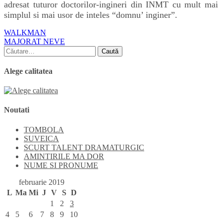
adresat tuturor doctorilor-ingineri din INMT cu mult mai
simplul si mai usor de inteles “domnu’ inginer”.
Navigare
WALKMAN
MAJORAT NEVE
în
Caută
articole
după:
Alege calitatea
Noutati
TOMBOLA
SUVEICA
SCURT TALENT DRAMATURGIC
AMINTIRILE MA DOR
NUME SI PRONUME
februarie 2019
L
Ma
Mi
J
V
S
D
1
2
3
4
5
6
7
8
9
10