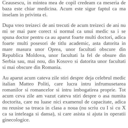
Ceausescu, in mintea mea de copil credeam ca meseria de
baza este chiar medicina. Acum este sigur faptul ca ma
inselam in privinta ei.
Dupa vreo treizeci de ani trecuti de acum treizeci de ani nu
mi se mai pare corect si normal ca unui medic sa i se
spuna doctor pentru ca au aparut foarte multi doctori, adica
foarte multi posesori de titlu academic, asta datorita in
mare masura unor Oprea, unor facultati obscure din
Republica Moldova, unor facultati la fel de obsure din
Serbia sau, mai nou, din Kosovo si datorita unor facultati
si mai obscure din Romania.
Au aparut acum cateva zile stiri despre deja celebrul medic
italian Matteo Politi, care lucra intru infrumusetarea
romanilor si romancelor si intru imbogatirea proprie. Tot
acum ceva zile am vazut cateva stiri despre o asa numita
doctorita, care nu luase nici examenul de capacitate, adica
nu reusise sa treaca in clasa a noua (nu scriu cu I si cu X
ca sa inteleaga si dansa), si care asista si ajuta in operatii
ginecologice.