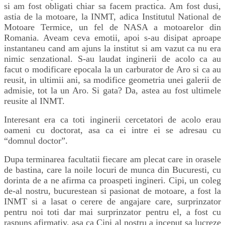
si am fost obligati chiar sa facem practica. Am fost dusi,
astia de la motoare, la INMT, adica Institutul National de
Motoare Termice, un fel de NASA a motoarelor din
Romania. Aveam ceva emotii, apoi s-au disipat aproape
instantaneu cand am ajuns la institut si am vazut ca nu era
nimic senzational. S-au laudat inginerii de acolo ca au
facut o modificare epocala la un carburator de Aro si ca au
reusit, in ultimii ani, sa modifice geometria unei galerii de
admisie, tot la un Aro. Si gata? Da, astea au fost ultimele
reusite al INMT.
Interesant era ca toti inginerii cercetatori de acolo erau
oameni cu doctorat, asa ca ei intre ei se adresau cu
“domnul doctor”.
Dupa terminarea facultatii fiecare am plecat care in orasele
de bastina, care la noile locuri de munca din Bucuresti, cu
dorinta de a ne afirma ca proaspeti ingineri. Cipi, un coleg
de-al nostru, bucurestean si pasionat de motoare, a fost la
INMT si a lasat o cerere de angajare care, surprinzator
pentru noi toti dar mai surprinzator pentru el, a fost cu
raspuns afirmativ, asa ca Cipi al nostru a inceput sa lucreze