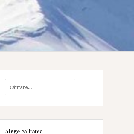
Caută
după:
Alege calitatea