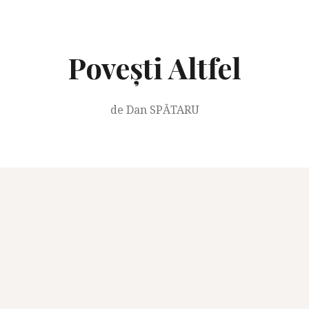
Skip
to
content
Povești Altfel
de Dan SPĂTARU