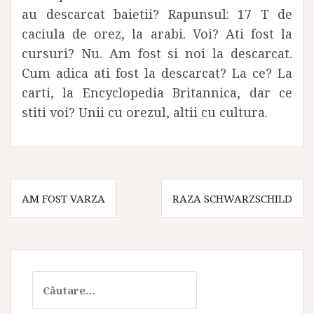
au descarcat baietii? Rapunsul: 17 T de
caciula de orez, la arabi. Voi? Ati fost la
cursuri? Nu. Am fost si noi la descarcat.
Cum adica ati fost la descarcat? La ce? La
carti, la Encyclopedia Britannica, dar ce
stiti voi? Unii cu orezul, altii cu cultura.
Navigare
AM FOST VARZA
RAZA SCHWARZSCHILD
în
articole
Caută
după: