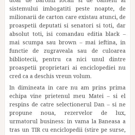
doar de baronii locali si de oameni ai
sistemului imbogatiti peste noapte, de
milionarii de carton care existau atunci, de
proaspetii deputati si senatori si toti, dar
absolut toti, isi comandau editia black –
mai scumpa sau brown – mai ieftina, in
functie de zugraveala sau de culoarea
bibliotecii, pentru ca nici unul dintre
proaspetii proprietari ai enciclopediei nu
cred ca a deschis vreun volum.
In dimineata in care nu am prins prima
echipa vine prietenul meu Matei – si el
respins de catre selectionerul Dan – si ne
propune noua, rezervelor de lux,
urmatorul business: in vama la Baneasa a
tras un TIR cu enciclopedii (stire pe surse,