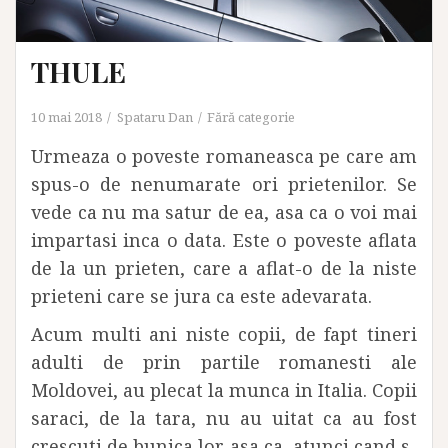
THULE
10 mai 2018
Spataru Dan
Fără categorie
Urmeaza o poveste romaneasca pe care am
spus-o de nenumarate ori prietenilor. Se
vede ca nu ma satur de ea, asa ca o voi mai
impartasi inca o data. Este o poveste aflata
de la un prieten, care a aflat-o de la niste
prieteni care se jura ca este adevarata.
Acum multi ani niste copii, de fapt tineri
adulti de prin partile romanesti ale
Moldovei, au plecat la munca in Italia. Copii
saraci, de la tara, nu au uitat ca au fost
crescuti de bunica lor asa ca, atunci cand s-