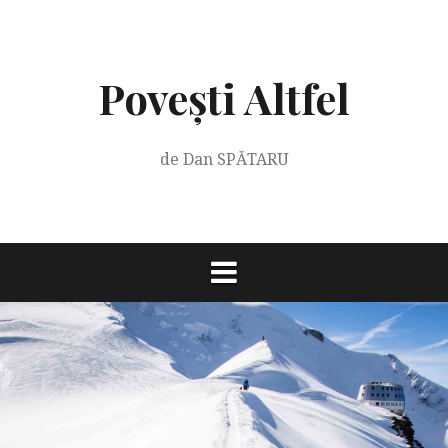
Skip
to
content
Povești Altfel
de Dan SPĂTARU