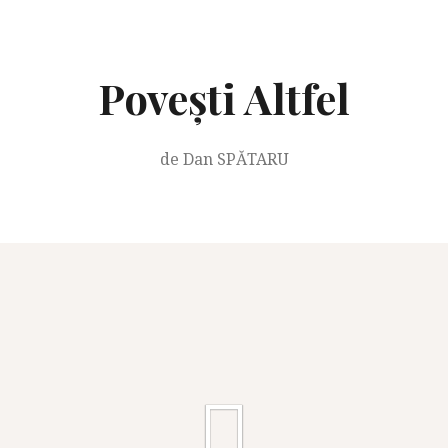
Skip
to
content
Povești Altfel
de Dan SPĂTARU