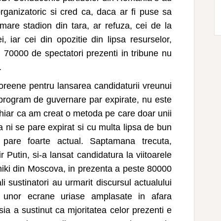
ganizatoric si cred ca, daca ar fi puse sa
mare stadion din tara, ar refuza, cei de la
i, iar cei din opozitie din lipsa resurselor,
ei 70000 de spectatori prezenti in tribune nu
.
reene pentru lansarea candidaturii vreunui
 program de guvernare par expirate, nu este
hiar ca am creat o metoda pe care doar unii
a ni se pare expirat si cu multa lipsa de bun
e pare foarte actual. Saptamana trecuta,
r Putin, si-a lansat candidatura la viitoarele
jniki din Moscova, in prezenta a peste 80000
li sustinatori au urmarit discursul actualului
ta unor ecrane uriase amplasate in afara
sia a sustinut ca mjoritatea celor prezenti e