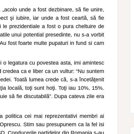
 „acolo unde a fost dezbinare, să fie unire,
ect şi iubire, iar unde a fost ceartă, să fie
 le prezidentiale a fost o pura cheltuire de
atile unui potential presedinte, nu s-a vorbit
 Au fost foarte multe pupaturi in fund si cam
ci o legatura cu povestea asta, imi amintesc
d credea ca e liber ca un vultur: “Nu suntem
edei. Toată lumea crede că, s-a încetăţenit
ia locală, toţi sunt hoţi. Toţi iau 10%, 15%.
buie să fie discutabilă”. Dupa cateva zile era
 politica cei mai reprezentativi membri ai
 Oprescu. Stim sau presupunem ca la fel isi
 PSD. Conducerile partidelor din Romania s-au