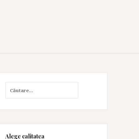
Caută
după:
Alege calitatea