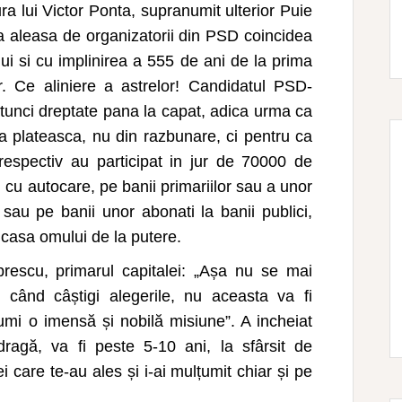
a lui Victor Ponta, supranumit ulterior Puie
ta aleasa de organizatorii din PSD coincidea
lui si cu implinirea a 555 de ani de la prima
. Ce aliniere a astrelor! Candidatul PSD-
unci dreptate pana la capat, adica urma ca
a plateasca, nu din razbunare, ci pentru ca
respectiv au participat in jur de 70000 de
 cu autocare, pe banii primariilor sau a unor
sau pe banii unor abonati la banii publici,
 casa omului de la putere.
rescu, primarul capitalei:
„
Așa nu se mai
 când câștigi alegerile, nu aceasta va fi
sumi o imensă și nobilă misiune”. A incheiat
 dragă, va fi peste 5-10 ani, la sfârsit de
 care te-au ales și i-ai mulțumit chiar și pe