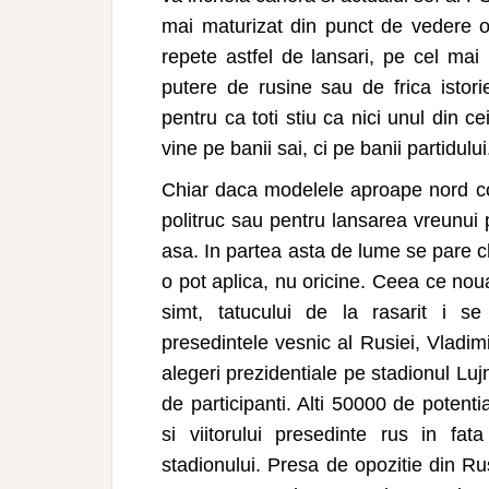
mai maturizat din punct de vedere or
repete astfel de lansari, pe cel mai 
putere de rusine sau de frica istorie
pentru ca toti stiu ca nici unul din c
vine pe banii sai, ci pe banii partidului
Chiar daca modelele aproape nord co
politruc sau pentru lansarea vreunui
asa. In partea asta de lume se pare c
o pot aplica, nu oricine. Ceea ce nou
simt, tatucului de la rasarit i s
presedintele vesnic al Rusiei, Vladimi
alegeri prezidentiale pe stadionul Lu
de participanti. Alti 50000 de potentia
si viitorului presedinte rus in fa
stadionului. Presa de opozitie din Ru