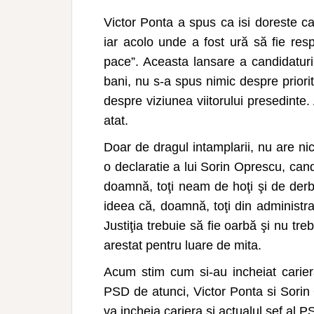
Victor Ponta a spus ca isi doreste ca
iar acolo unde a fost ură să fie resp
pace”. Aceasta lansare a candidaturii
bani, nu s-a spus nimic despre priorit
despre viziunea viitorului presedinte.
atat.
Doar de dragul intamplarii, nu are ni
o declaratie a lui Sorin Oprescu, can
doamnă, toţi neam de hoţi şi de derb
ideea că, doamnă, toţi din administraţ
Justiţia trebuie să fie oarbă şi nu tre
arestat pentru luare de mita.
Acum stim cum si-au incheiat cariera
PSD de atunci, Victor Ponta si Sorin
va incheia cariera si actualul sef al