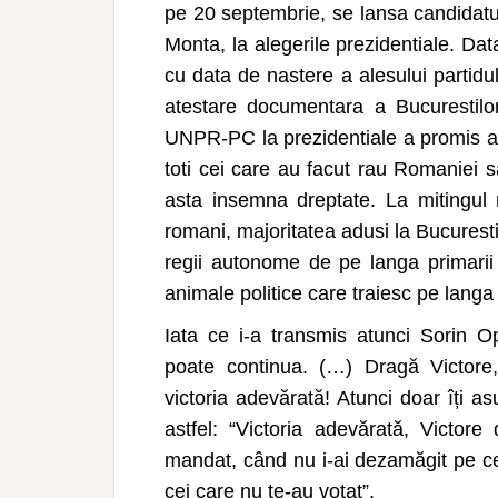
pe 20 septembrie, se lansa candidatur
Monta, la alegerile prezidentiale. Da
cu data de nastere a alesului partidu
atestare documentara a Bucurestilor
UNPR-PC la prezidentiale a promis at
toti cei care au facut rau Romaniei s
asta insemna dreptate. La mitingul 
romani, majoritatea adusi la Bucuresti
regii autonome de pe langa primarii 
animale politice care traiesc pe langa
Iata ce i-a transmis atunci Sorin Op
poate continua. (…) Dragă Victore,
victoria adevărată! Atunci doar îți a
astfel: “Victoria adevărată, Victore
mandat, când nu i-ai dezamăgit pe cei
cei care nu te-au votat”.