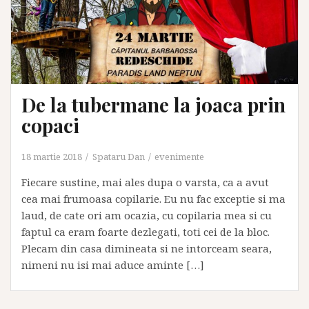
De la tubermane la joaca prin
copaci
18 martie 2018
Spataru Dan
evenimente
Fiecare sustine, mai ales dupa o varsta, ca a avut
cea mai frumoasa copilarie. Eu nu fac exceptie si ma
laud, de cate ori am ocazia, cu copilaria mea si cu
faptul ca eram foarte dezlegati, toti cei de la bloc.
Plecam din casa dimineata si ne intorceam seara,
nimeni nu isi mai aduce aminte […]