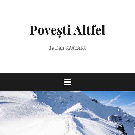
Skip
to
content
Povești Altfel
de Dan SPĂTARU