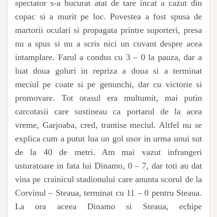
spectator s-a bucurat atat de tare incat a cazut din
copac si a murit pe loc. Povestea a fost spusa de
martorii oculari si propagata printre suporteri, presa
nu a spus si nu a scris nici un cuvant despre acea
intamplare. Farul a condus cu 3 – 0 la pauza, dar a
luat doua goluri in repriza a doua si a terminat
meciul pe coate si pe genunchi, dar cu victorie si
promovare. Tot orasul era multumit, mai putin
carcotasii care sustineau ca portarul de la acea
vreme, Garjoaba, cred, trantise meciul. Altfel nu se
explica cum a putut lua un gol usor in urma unui sut
de la 40 de metri. Am mai vazut infrangeri
usturatoare in fata lui Dinamo, 0 – 7, dar toti au dat
vina pe crainicul stadionului care anunta scorul de la
Corvinul – Steaua, terminat cu 11 – 0 pentru Steaua.
La ora aceea Dinamo si Steaua, echipe