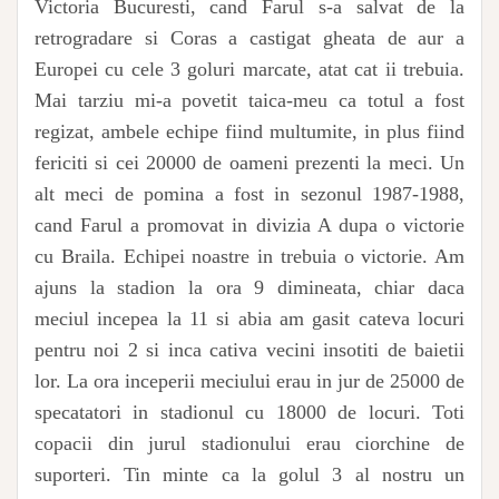
Victoria Bucuresti, cand Farul s-a salvat de la
retrogradare si Coras a castigat gheata de aur a
Europei cu cele 3 goluri marcate, atat cat ii trebuia.
Mai tarziu mi-a povetit taica-meu ca totul a fost
regizat, ambele echipe fiind multumite, in plus fiind
fericiti si cei 20000 de oameni prezenti la meci. Un
alt meci de pomina a fost in sezonul 1987-1988,
cand Farul a promovat in divizia A dupa o victorie
cu Braila. Echipei noastre in trebuia o victorie. Am
ajuns la stadion la ora 9 dimineata, chiar daca
meciul incepea la 11 si abia am gasit cateva locuri
pentru noi 2 si inca cativa vecini insotiti de baietii
lor. La ora inceperii meciului erau in jur de 25000 de
specatatori in stadionul cu 18000 de locuri. Toti
copacii din jurul stadionului erau ciorchine de
suporteri. Tin minte ca la golul 3 al nostru un