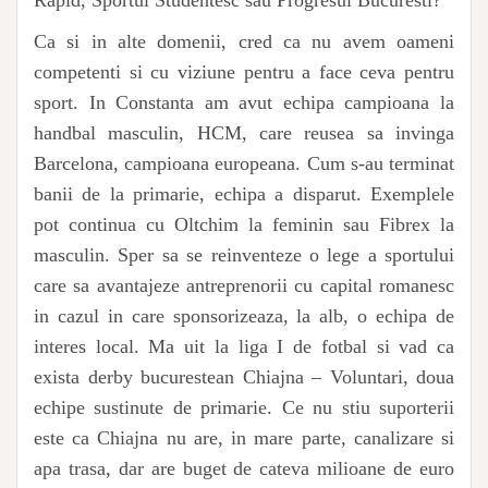
Rapid, Sportul Studentesc sau Progresul Bucuresti?
Ca si in alte domenii, cred ca nu avem oameni
competenti si cu viziune pentru a face ceva pentru
sport. In Constanta am avut echipa campioana la
handbal masculin, HCM, care reusea sa invinga
Barcelona, campioana europeana. Cum s-au terminat
banii de la primarie, echipa a disparut. Exemplele
pot continua cu Oltchim la feminin sau Fibrex la
masculin. Sper sa se reinventeze o lege a sportului
care sa avantajeze antreprenorii cu capital romanesc
in cazul in care sponsorizeaza, la alb, o echipa de
interes local. Ma uit la liga I de fotbal si vad ca
exista derby bucurestean Chiajna – Voluntari, doua
echipe sustinute de primarie. Ce nu stiu suporterii
este ca Chiajna nu are, in mare parte, canalizare si
apa trasa, dar are buget de cateva milioane de euro