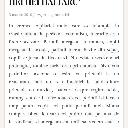
HEI HEI HAI FARU’
3 martie 2018
cwgroot
amintiri
In vremea copilariei mele, care s-a intamplat in
cvasitotalitate in perioada comunista, lucrurile erau
foarte asezate. Parintii mergeau la munca, copiii
mergeau la scoala, parintii lucrau 6 zile din sapte,
copiii se jucau in fiecare zi. Nu existau weekenduri
prelungite, totul se sarbatorea prin munca. Distractia
parintilor insemna o iesire cu prietenii la un
restaurant, mai rar, sau intalniri la unul dintre
prieteni, cu muzica, bancuri despre regim, table,
rummy sau carti. Intre toate astea, parintii isi faceau
timp pentru copii, cel putin parintii mei. Mama
cumpara bilete la teatru cel putin o data pe luna, de
la sindicat, si mergeam cu totii sa vedem cate o