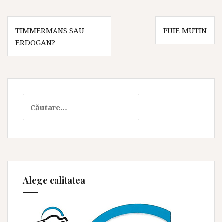
Navigare
TIMMERMANS SAU
PUIE MUTIN
în
ERDOGAN?
articole
Caută
după:
Alege calitatea