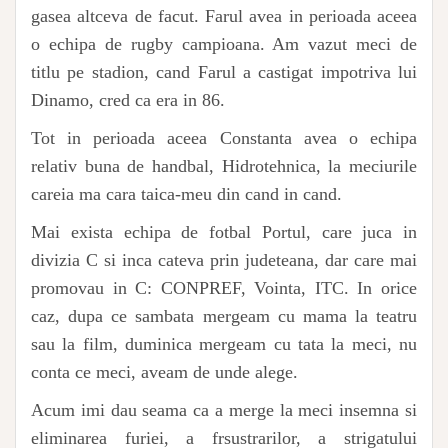
gasea altceva de facut. Farul avea in perioada aceea
o echipa de rugby campioana. Am vazut meci de
titlu pe stadion, cand Farul a castigat impotriva lui
Dinamo, cred ca era in 86.
Tot in perioada aceea Constanta avea o echipa
relativ buna de handbal, Hidrotehnica, la meciurile
careia ma cara taica-meu din cand in cand.
Mai exista echipa de fotbal Portul, care juca in
divizia C si inca cateva prin judeteana, dar care mai
promovau in C: CONPREF, Vointa, ITC. In orice
caz, dupa ce sambata mergeam cu mama la teatru
sau la film, duminica mergeam cu tata la meci, nu
conta ce meci, aveam de unde alege.
Acum imi dau seama ca a merge la meci insemna si
eliminarea furiei, a frsustrarilor, a strigatului