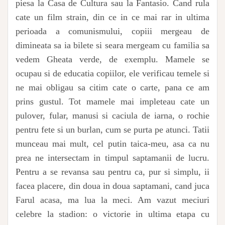
piesa la Casa de Cultura sau la Fantasio. Cand rula
cate un film strain, din ce in ce mai rar in ultima
perioada a comunismului, copiii mergeau de
dimineata sa ia bilete si seara mergeam cu familia sa
vedem Gheata verde, de exemplu. Mamele se
ocupau si de educatia copiilor, ele verificau temele si
ne mai obligau sa citim cate o carte, pana ce am
prins gustul. Tot mamele mai impleteau cate un
pulover, fular, manusi si caciula de iarna, o rochie
pentru fete si un burlan, cum se purta pe atunci. Tatii
munceau mai mult, cel putin taica-meu, asa ca nu
prea ne intersectam in timpul saptamanii de lucru.
Pentru a se revansa sau pentru ca, pur si simplu, ii
facea placere, din doua in doua saptamani, cand juca
Farul acasa, ma lua la meci. Am vazut meciuri
celebre la stadion: o victorie in ultima etapa cu