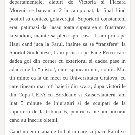
departamentale, alaturi de Victoria si Flacara
Moreni, se bateau in 2 la campionat, la final fiind
posibil sa conteze golaverajul. Suporterii constanteni
erau patimasi dar lasau toata supararea si frustrarea
la stadion, inainte sa plece spre casa. L-am prins pe
Hagi cand juca la Farul, inainte sa se “transfere” la
Sportul Studentesc, l-am prins si pe Fane Petcu care
dadea gol din corner cu exteriorul si dadea pase in
adancime la “misto”, cum spuneam noi, copiii. Mai
tin minte ca la un meci cu Universitatea Craiova, cu
care tineam mai toti baietii din scara, dupa victoriile
din Cupa UEFA cu Bordeaux si Kaiserslautern, am
luat 5 minute de injuraturi si de scuipati de la
suporterii de la tribuna B, pentru ca ne-am bucurat
cand au inscris oltenii.
Cand nu era etapa de fotbal in care sa joace Farul se