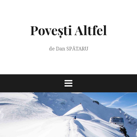
Skip
to
content
Povești Altfel
de Dan SPĂTARU