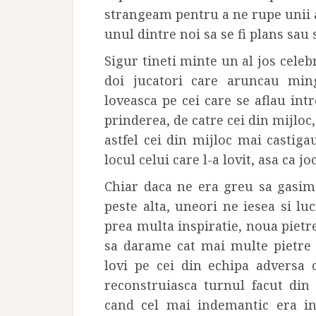
strangeam pentru a ne rupe unii a
unul dintre noi sa se fi plans sau s
Sigur tineti minte un al jos celeb
doi jucatori care aruncau ming
loveasca pe cei care se aflau intr
prinderea, de catre cei din mijloc
astfel cei din mijloc mai castigau
locul celui care l-a lovit, asa ca j
Chiar daca ne era greu sa gasim
peste alta, uneori ne iesea si luc
prea multa inspiratie, noua pietr
sa darame cat mai multe pietre 
lovi pe cei din echipa adversa 
reconstruiasca turnul facut din
cand cel mai indemantic era inc