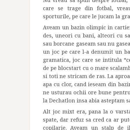
Nu vreau sa spun despre fotbal, v
care se trage din fotbal, vre
sporturile, pe care le jucam la gra
Aveam un bazin olimpic in cartier
des, uneori cu bani, alteori cu sa
sau borcane gaseam sau nu gasea
un joc pe care l-a denumit un ba
gramatica, joc care se intitula “c
de pe blocstart cu o mare scalambai
si toti ne stricam de ras. La apro
apa cu clor, cand ieseam din baz
ne usturau ochii ore bune pentru
la Dechatlon insa abia asteptam s
Alt joc mixt era, pana la o vars
spate, dar refuz sa cred ca ar put
copilarie. Aveam un stalp de i