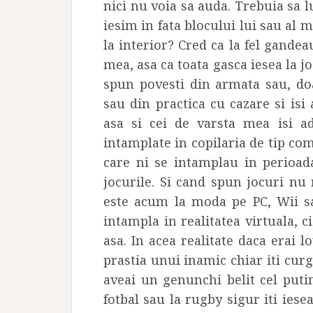
nici nu voia sa auda. Trebuia sa l
iesim in fata blocului lui sau al
la interior? Cred ca la fel gandeau
mea, asa ca toata gasca iesea la joa
spun povesti din armata sau, do
sau din practica cu cazare si isi
asa si cei de varsta mea isi a
intamplate in copilaria de tip com
care ni se intamplau in perioad
jocurile. Si cand spun jocuri nu
este acum la moda pe PC, Wii sa
intampla in realitatea virtuala, ci
asa. In acea realitate daca erai l
prastia unui inamic chiar iti curg
aveai un genunchi belit cel puti
fotbal sau la rugby sigur iti ies