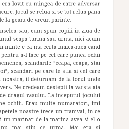
i era lovit cu mingea de catre adversar
cure. Jocul se relua si se tot relua pana
de la geam de vreun parinte.
unselea sau, cum spun copiii in ziua de
ultimul scapa turma sau urma, nici acum
in minte e ca ma certa maica-mea cand
pentru a-l face pe cel care punea ochii
semenea, scandarile “ceapa, ceapa, stai
oi”, scandari pe care le stia si cel care
a noastra, il deturnam de la locul unde
vers. Ne credeam destepti la varsta aia
de dragul rasului. La inceputul jocului
 ochiii. Erau multe numaratori, imi
apetele noastre trece un tramvai, in ce
i un marinar de la marina avea si el o
ta nu mai stiu ce urma. Mai era si