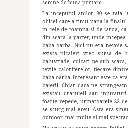
semne de buna purtare.
La inceputul anilor 80 se taia 
obicei care a tinut pana la finalul
in cele de toamna si de iarna, ca
din scara la parter, unde incepea 
baba oarba. Nici nu era nevoie 
exista nicaieri vreo sursa de 
balustrade, culcati pe sub scara,
tevile caloriferelor, fiecare din
baba oarba. Interesant este ca era 
baietii. Chiar daca ne strangeam
existau dracuieli sau injuratur
foarte repede, urmatoarele 22 de
se scurg mai greu. Asta era singu
outdoor, mai multe si mai spectac