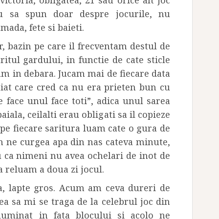
ictoria, obligatea, 21 sau orice alt joc
au sa spun doar despre jocurile, nu
mada, fete si baieti.
, bazin pe care il frecventam destul de
ritul gardului, in functie de cate sticle
m in debara. Jucam mai de fiecare data
iat care cred ca nu era prieten bun cu
e face unul face toti”, adica unul sarea
ala, ceilalti erau obligati sa il copieze
ape fiecare saritura luam cate o gura de
in ne curgea apa din nas cateva minute,
 ca nimeni nu avea ochelari de inot de
a reluam a doua zi jocul.
ta, lapte gros. Acum am ceva dureri de
ea sa mi se traga de la celebrul joc din
luminat in fata blocului si acolo ne