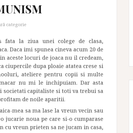
OMUNISM
ără categorie
fata la ziua unei colege de clasa,
oaca. Daca imi spunea cineva acum 20 de
din aceste locuri de joaca nu il credeam,
ca ciupercile dupa ploaie atatea crese si
hooluri, ateliere pentru copii si multe
i macar nu mi le inchipuiam. Dar asta
societati capitaliste si toti va trebui sa
rofitam de noile aparitii.
aica-mea sa ma lase la vreun vecin sau
eo jucarie noua pe care si-o cumparase
n cu vreun prieten sa ne jucam in casa,