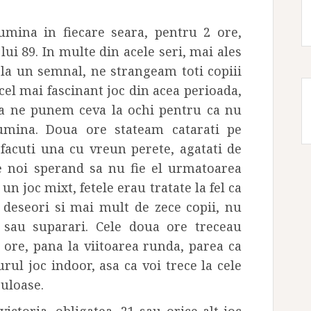
lumina in fiecare seara, pentru 2 ore,
 lui 89. In multe din acele seri, mai ales
 la un semnal, ne strangeam toti copiii
cel mai fascinant joc din acea perioada,
sa ne punem ceva la ochi pentru ca nu
lumina. Doua ore stateam catarati pe
 facuti una cu vreun perete, agatati de
tre noi sperand sa nu fie el urmatoarea
un joc mixt, fetele erau tratate la fel ca
 deseori si mai mult de zece copii, nu
i sau suparari. Cele doua ore treceau
 ore, pana la viitoarea runda, parea ca
rul joc indoor, asa ca voi trece la cele
uloase.