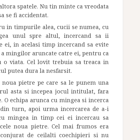
ltora spatele. Nu tin minte ca vreodata
a se fi accidentat.
ru in timpurile alea, cucii se numea, cu
ea unul spre altul, incercand sa ii
e ei, in acelasi timp incercand sa evite
, a mingilor aruncate catre ei, pentru ca
 o viata. Cel lovit trebuia sa treaca in
ocul putea dura la nesfarsit.
 noua pietre pe care sa le punem una
rul asta si incepea jocul intitulat, fara
e. O echipa arunca cu mingea si incerca
din turn, apoi urma incercarea de a-i
cu mingea in timp cei ei incercau sa
 cele noua pietre. Cel mai frumos era
onjurat de ceilalti coechipieri si nu