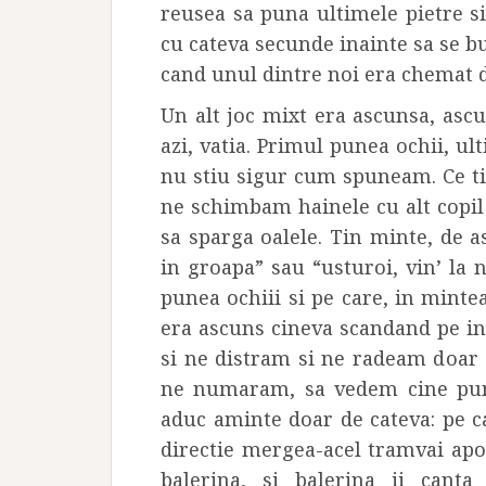
reusea sa puna ultimele pietre s
cu cateva secunde inainte sa se bu
cand unul dintre noi era chemat 
Un alt joc mixt era ascunsa, asc
azi, vatia. Primul punea ochii, 
nu stiu sigur cum spuneam. Ce t
ne schimbam hainele cu alt copil 
sa sparga oalele. Tin minte, de a
in groapa” sau “usturoi, vin’ la n
punea ochiii si pe care, in minte
era ascuns cineva scandand pe in
si ne distram si ne radeam doar 
ne numaram, sa vedem cine pune
aduc aminte doar de cateva: pe c
directie mergea-acel tramvai apo
balerina, si balerina ii can