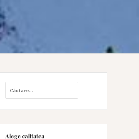
Caută
după:
Alege calitatea