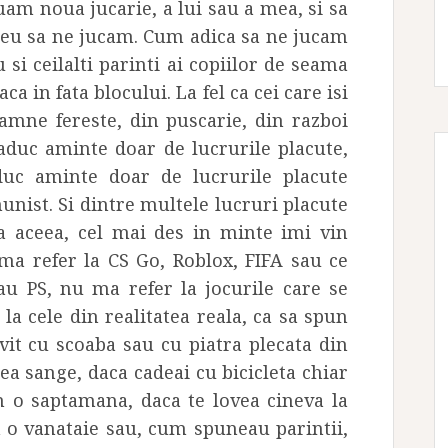
uam noua jucarie, a lui sau a mea, si sa
 meu sa ne jucam. Cum adica sa ne jucam
 si ceilalti parinti ai copiilor de seama
ca in fata blocului. La fel ca cei care isi
amne fereste, din puscarie, din razboi
 aduc aminte doar de lucrurile placute,
duc aminte doar de lucrurile placute
unist. Si dintre multele lucruri placute
a aceea, cel mai des in minte imi vin
 ma refer la CS Go, Roblox, FIFA sau ce
u PS, nu ma refer la jocurile care se
 la cele din realitatea reala, ca sa spun
ovit cu scoaba sau cu piatra plecata din
ea sange, daca cadeai cu bicicleta chiar
n o saptamana, daca te lovea cineva la
ea o vanataie sau, cum spuneau parintii,