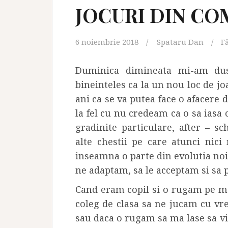
JOCURI DIN C
6 noiembrie 2018
Spataru Dan
F
Duminica dimineata mi-am dus 
bineinteles ca la un nou loc de j
ani ca se va putea face o afacere 
la fel cu nu credeam ca o sa iasa 
gradinite particulare, after – sc
alte chestii pe care atunci nic
inseamna o parte din evolutia noii 
ne adaptam, sa le acceptam si sa p
Cand eram copil si o rugam pe m
coleg de clasa sa ne jucam cu vr
sau daca o rugam sa ma lase sa vi