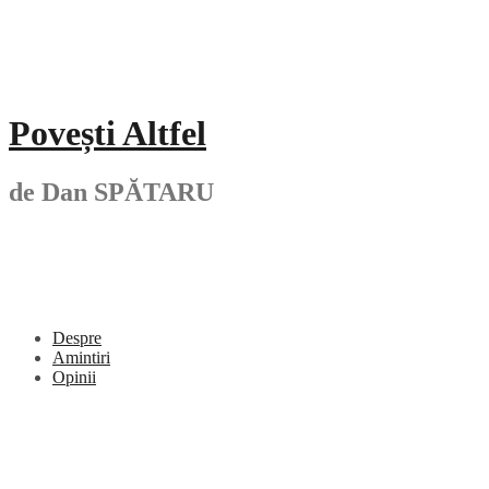
Skip
to
content
Povești Altfel
de Dan SPĂTARU
Despre
Amintiri
Opinii