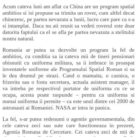
Acum cateva luni am aflat ca China are un program spatial
ambitios si isi propune sa trimita un rover, cum altfel decat
chinezesc, pe partea nevazuta a lunii, lucru care pare ca s-a
si intamplat. Daca nu ati reusit sa vedeti roverul este doar
datorita faptului ca el se afla pe partea nevazuta a stelitului
nostru natural.
Romania ar putea sa dezvolte un program la fel de
ambitios, cu conditia sa ia cateva mii de tineri pensionari
obisnuiti cu uniforma militara, sa ii imbrace in proaspat
inventatele uniforme ale Programului Spatial Roman si sa
le dea drumul pe strazi. Cand o mamaita, o casnica, o
frizerita sau o fosta secretara, actuala asistent manager, il
va intreba pe respectivul purtator de uniforma cu ce se
ocupa, acesta poate raspunde – pentru ca uniforma si
numai uniforma ii permite – ca este unul dintre cei 2000 de
astronauti ai Romaniei. NASA ar intra in panica.
La fel, s-ar putea redenumi o agentie guvernamentala, din
cele cateva zeci sau sute care functioneaza in prezent,
Agentia Romana de Cercetare. Cei cateva zeci de mii de