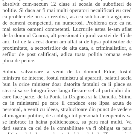
absolvit cum-necum 12 clase si scoala de subofiteri de
politie. Si daca ar fi mai multi operatori necalificati eu cred
ca problemele nu s-ar rezolva, asa ca solutia ar fi angajarea
de oameni competenti, nu numerosi. Problema este ca nu
mai exista oameni competenti. Lucrurile astea le-am aflat
de la domnul Coarna, alt pensionat in jurul varstei de 45 de
ani. Tot de la acest domn am aflat si de lipsa politistilor de
proximitate, a sectoristilor de alta data, a criminalistilor, a
sefilor de post calificati, adica toata politia romana este
plina de petice.
Solutia salvatoare a venit de la domnul Fifor, fostul
ministru de interne, fostul ministru al apararii, baiatul acela
bun la orice minister doar datorita faptului ca ii place sa
stea si sa se fotografieze langa fiecare sef al partidului din
care face parte, de la Ponta la Dragnea si la Dancila. Stiind
ca in ministerul pe care il conduce este lipsa acuta de
personal, a venit cu ideea, stralucitoare din punct de vedere
al imaginii politiei, de a obliga tot personalul neoperativ sa
se imbrace in haina politieneasca, sa para mai multi. Va
dati seama ca cel de la contabilitate va fi obligat sa para