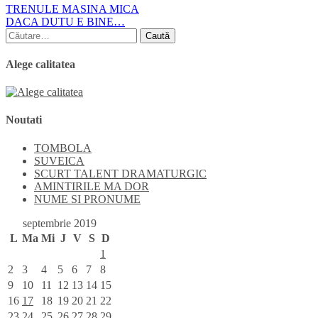
Navigare
TRENULE MASINA MICA
DACA DUTU E BINE…
în
Caută
articole
după:
Alege calitatea
Noutati
TOMBOLA
SUVEICA
SCURT TALENT DRAMATURGIC
AMINTIRILE MA DOR
NUME SI PRONUME
septembrie 2019
L
Ma
Mi
J
V
S
D
1
2
3
4
5
6
7
8
9
10
11
12
13
14
15
16
17
18
19
20
21
22
23
24
25
26
27
28
29