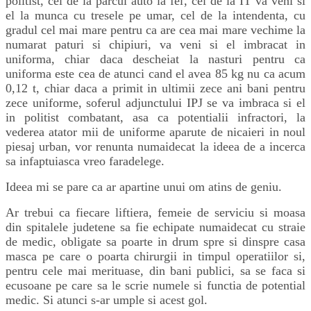
politist, cel de la parcul auto la fel, cel de la IT va veni si
el la munca cu tresele pe umar, cel de la intendenta, cu
gradul cel mai mare pentru ca are cea mai mare vechime la
numarat paturi si chipiuri, va veni si el imbracat in
uniforma, chiar daca descheiat la nasturi pentru ca
uniforma este cea de atunci cand el avea 85 kg nu ca acum
0,12 t, chiar daca a primit in ultimii zece ani bani pentru
zece uniforme, soferul adjunctului IPJ se va imbraca si el
in politist combatant, asa ca potentialii infractori, la
vederea atator mii de uniforme aparute de nicaieri in noul
piesaj urban, vor renunta numaidecat la ideea de a incerca
sa infaptuiasca vreo faradelege.
Ideea mi se pare ca ar apartine unui om atins de geniu.
Ar trebui ca fiecare liftiera, femeie de serviciu si moasa
din spitalele judetene sa fie echipate numaidecat cu straie
de medic, obligate sa poarte in drum spre si dinspre casa
masca pe care o poarta chirurgii in timpul operatiilor si,
pentru cele mai merituase, din bani publici, sa se faca si
ecusoane pe care sa le scrie numele si functia de potential
medic. Si atunci s-ar umple si acest gol.