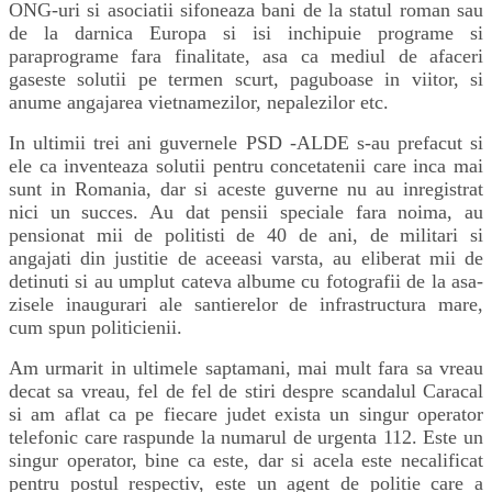
ONG-uri si asociatii sifoneaza bani de la statul roman sau
de la darnica Europa si isi inchipuie programe si
paraprograme fara finalitate, asa ca mediul de afaceri
gaseste solutii pe termen scurt, paguboase in viitor, si
anume angajarea vietnamezilor, nepalezilor etc.
In ultimii trei ani guvernele PSD -ALDE s-au prefacut si
ele ca inventeaza solutii pentru concetatenii care inca mai
sunt in Romania, dar si aceste guverne nu au inregistrat
nici un succes. Au dat pensii speciale fara noima, au
pensionat mii de politisti de 40 de ani, de militari si
angajati din justitie de aceeasi varsta, au eliberat mii de
detinuti si au umplut cateva albume cu fotografii de la asa-
zisele inaugurari ale santierelor de infrastructura mare,
cum spun politicienii.
Am urmarit in ultimele saptamani, mai mult fara sa vreau
decat sa vreau, fel de fel de stiri despre scandalul Caracal
si am aflat ca pe fiecare judet exista un singur operator
telefonic care raspunde la numarul de urgenta 112. Este un
singur operator, bine ca este, dar si acela este necalificat
pentru postul respectiv, este un agent de politie care a