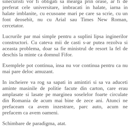
sinecuristi vor fi obligati sa mearga prin orase, ar fi de
preferat cele universitare, imbracati in halate, iarna in
halate imblanite, cu ecusoane mari pe care sa scrie, cu un
font deosebit, nu cu Arial sau Times New Roman,
cercetator.
Lucrurile par mai simple pentru a suplini lipsa inginerilor
constructori. Cu cateva mii de casti s-ar putea rezolva si
aceasta problema, doar sa fie ministrul de resort la fel de
deschis la minte ca domnul Fifor.
Exemplele pot continua, insa nu vor continua pentru ca nu
mai pare deloc amuzant.
In incheiere va rog sa sapati in amintiri si sa va aduceti
aminte masinile de politie facute din carton, care erau
amplasate si lasate pe marginea soselelor foarte circulate
din Romania de acum mai bine de zece ani. Atunci ne
prefaceam ca avem inzestrare, parc auto, acum ne
prefacem ca avem oameni.
Schimbare de paradigma, atat.