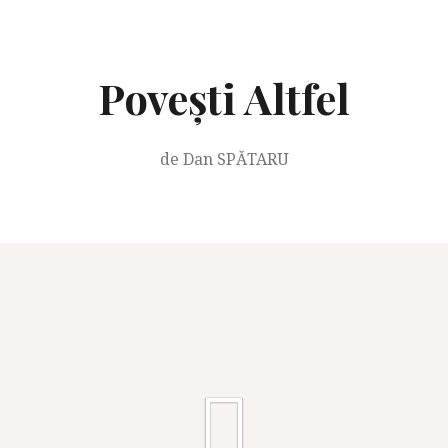
Skip
to
content
Povești Altfel
de Dan SPĂTARU