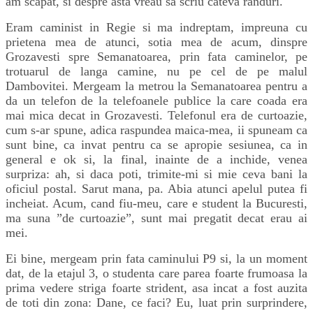
am scapat, si despre asta vreau sa scriu cateva randuri.
Eram caminist in Regie si ma indreptam, impreuna cu
prietena mea de atunci, sotia mea de acum, dinspre
Grozavesti spre Semanatoarea, prin fata caminelor, pe
trotuarul de langa camine, nu pe cel de pe malul
Dambovitei. Mergeam la metrou la Semanatoarea pentru a
da un telefon de la telefoanele publice la care coada era
mai mica decat in Grozavesti. Telefonul era de curtoazie,
cum s-ar spune, adica raspundea maica-mea, ii spuneam ca
sunt bine, ca invat pentru ca se apropie sesiunea, ca in
general e ok si, la final, inainte de a inchide, venea
surpriza: ah, si daca poti, trimite-mi si mie ceva bani la
oficiul postal. Sarut mana, pa. Abia atunci apelul putea fi
incheiat. Acum, cand fiu-meu, care e student la Bucuresti,
ma suna ”de curtoazie”, sunt mai pregatit decat erau ai
mei.
Ei bine, mergeam prin fata caminului P9 si, la un moment
dat, de la etajul 3, o studenta care parea foarte frumoasa la
prima vedere striga foarte strident, asa incat a fost auzita
de toti din zona: Dane, ce faci? Eu, luat prin surprindere,