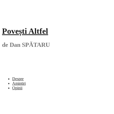
Skip
to
content
Povești Altfel
de Dan SPĂTARU
Despre
Amintiri
Opinii