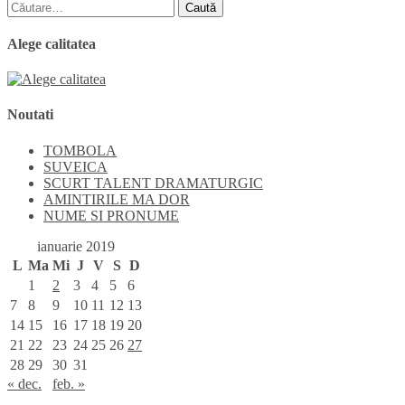
în
Caută
articole
după:
Alege calitatea
Noutati
TOMBOLA
SUVEICA
SCURT TALENT DRAMATURGIC
AMINTIRILE MA DOR
NUME SI PRONUME
ianuarie 2019
L
Ma
Mi
J
V
S
D
1
2
3
4
5
6
7
8
9
10
11
12
13
14
15
16
17
18
19
20
21
22
23
24
25
26
27
28
29
30
31
« dec.
feb. »