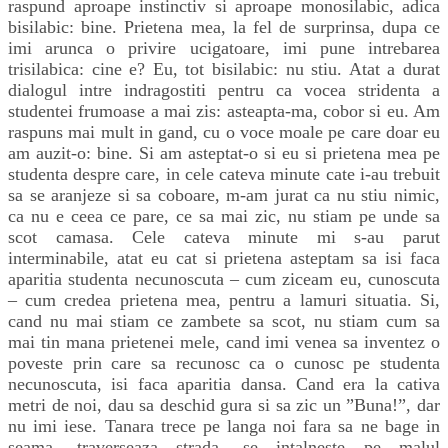
raspund aproape instinctiv si aproape monosilabic, adica
bisilabic: bine. Prietena mea, la fel de surprinsa, dupa ce
imi arunca o privire ucigatoare, imi pune intrebarea
trisilabica: cine e? Eu, tot bisilabic: nu stiu. Atat a durat
dialogul intre indragostiti pentru ca vocea stridenta a
studentei frumoase a mai zis: asteapta-ma, cobor si eu. Am
raspuns mai mult in gand, cu o voce moale pe care doar eu
am auzit-o: bine. Si am asteptat-o si eu si prietena mea pe
studenta despre care, in cele cateva minute cate i-au trebuit
sa se aranjeze si sa coboare, m-am jurat ca nu stiu nimic,
ca nu e ceea ce pare, ce sa mai zic, nu stiam pe unde sa
scot camasa. Cele cateva minute mi s-au parut
interminabile, atat eu cat si prietena asteptam sa isi faca
aparitia studenta necunoscuta – cum ziceam eu, cunoscuta
– cum credea prietena mea, pentru a lamuri situatia. Si,
cand nu mai stiam ce zambete sa scot, nu stiam cum sa
mai tin mana prietenei mele, cand imi venea sa inventez o
poveste prin care sa recunosc ca o cunosc pe studenta
necunoscuta, isi faca aparitia dansa. Cand era la cativa
metri de noi, dau sa deschid gura si sa zic un ”Buna!”, dar
nu imi iese. Tanara trece pe langa noi fara sa ne bage in
seama, traverseaza strada, se intalneste pe malul