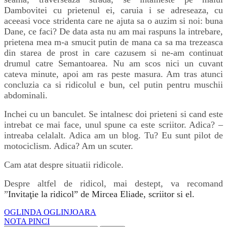
Dambovitei cu prietenul ei, caruia i se adreseaza, cu
aceeasi voce stridenta care ne ajuta sa o auzim si noi: buna
Dane, ce faci? De data asta nu am mai raspuns la intrebare,
prietena mea m-a smucit putin de mana ca sa ma trezeasca
din starea de prost in care cazusem si ne-am continuat
drumul catre Semantoarea. Nu am scos nici un cuvant
cateva minute, apoi am ras peste masura. Am tras atunci
concluzia ca si ridicolul e bun, cel putin pentru muschii
abdominali.
Inchei cu un banculet. Se intalnesc doi prieteni si cand este
intrebat ce mai face, unul spune ca este scriitor. Adica? –
intreaba celalalt. Adica am un blog. Tu? Eu sunt pilot de
motociclism. Adica? Am un scuter.
Cam atat despre situatii ridicole.
Despre altfel de ridicol, mai destept, va recomand
”
Invitaţie la ridicol” de Mircea Eliade, scriitor si el.
Navigare
OGLINDA OGLINJOARA
NOTA PINCI