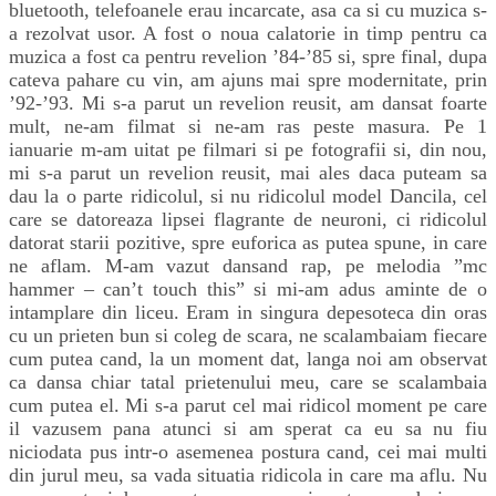
bluetooth, telefoanele erau incarcate, asa ca si cu muzica s-
a rezolvat usor. A fost o noua calatorie in timp pentru ca
muzica a fost ca pentru revelion ’84-’85 si, spre final, dupa
cateva pahare cu vin, am ajuns mai spre modernitate, prin
’92-’93. Mi s-a parut un revelion reusit, am dansat foarte
mult, ne-am filmat si ne-am ras peste masura. Pe 1
ianuarie m-am uitat pe filmari si pe fotografii si, din nou,
mi s-a parut un revelion reusit, mai ales daca puteam sa
dau la o parte ridicolul, si nu ridicolul model Dancila, cel
care se datoreaza lipsei flagrante de neuroni, ci ridicolul
datorat starii pozitive, spre euforica as putea spune, in care
ne aflam. M-am vazut dansand rap, pe melodia ”mc
hammer – can’t touch this” si mi-am adus aminte de o
intamplare din liceu. Eram in singura depesoteca din oras
cu un prieten bun si coleg de scara, ne scalambaiam fiecare
cum putea cand, la un moment dat, langa noi am observat
ca dansa chiar tatal prietenului meu, care se scalambaia
cum putea el. Mi s-a parut cel mai ridicol moment pe care
il vazusem pana atunci si am sperat ca eu sa nu fiu
niciodata pus intr-o asemenea postura cand, cei mai multi
din jurul meu, sa vada situatia ridicola in care ma aflu. Nu