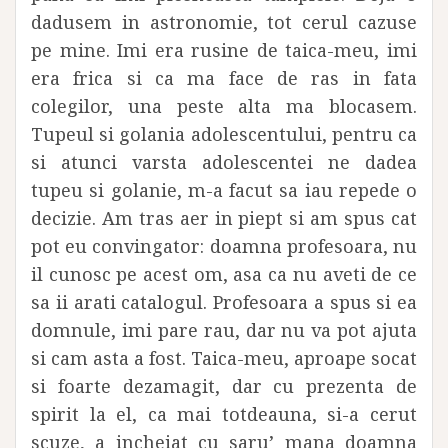
dadusem in astronomie, tot cerul cazuse
pe mine. Imi era rusine de taica-meu, imi
era frica si ca ma face de ras in fata
colegilor, una peste alta ma blocasem.
Tupeul si golania adolescentului, pentru ca
si atunci varsta adolescentei ne dadea
tupeu si golanie, m-a facut sa iau repede o
decizie. Am tras aer in piept si am spus cat
pot eu convingator: doamna profesoara, nu
il cunosc pe acest om, asa ca nu aveti de ce
sa ii arati catalogul. Profesoara a spus si ea
domnule, imi pare rau, dar nu va pot ajuta
si cam asta a fost. Taica-meu, aproape socat
si foarte dezamagit, dar cu prezenta de
spirit la el, ca mai totdeauna, si-a cerut
scuze, a incheiat cu saru’ mana doamna