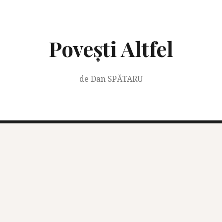
Skip
to
content
Povești Altfel
de Dan SPĂTARU