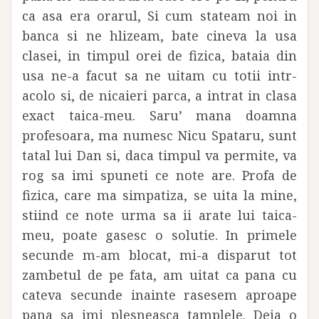
ca asa era orarul, Si cum stateam noi in
banca si ne hlizeam, bate cineva la usa
clasei, in timpul orei de fizica, bataia din
usa ne-a facut sa ne uitam cu totii intr-
acolo si, de nicaieri parca, a intrat in clasa
exact taica-meu. Saru’ mana doamna
profesoara, ma numesc Nicu Spataru, sunt
tatal lui Dan si, daca timpul va permite, va
rog sa imi spuneti ce note are. Profa de
fizica, care ma simpatiza, se uita la mine,
stiind ce note urma sa ii arate lui taica-
meu, poate gasesc o solutie. In primele
secunde m-am blocat, mi-a disparut tot
zambetul de pe fata, am uitat ca pana cu
cateva secunde inainte rasesem aproape
pana sa imi plesneasca tamplele. Deja o