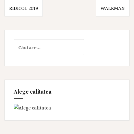
Navigare
RIDICOL 2019
WALKMAN
în
articole
Caută
după:
Alege calitatea