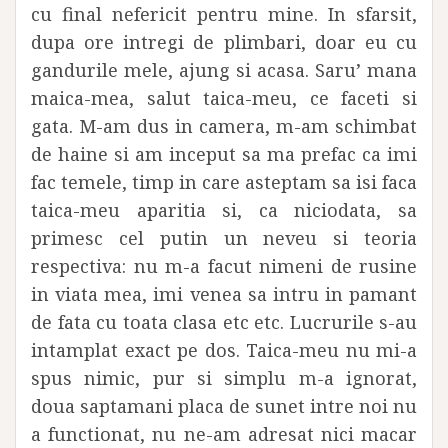
cu final nefericit pentru mine. In sfarsit,
dupa ore intregi de plimbari, doar eu cu
gandurile mele, ajung si acasa. Saru’ mana
maica-mea, salut taica-meu, ce faceti si
gata. M-am dus in camera, m-am schimbat
de haine si am inceput sa ma prefac ca imi
fac temele, timp in care asteptam sa isi faca
taica-meu aparitia si, ca niciodata, sa
primesc cel putin un neveu si teoria
respectiva: nu m-a facut nimeni de rusine
in viata mea, imi venea sa intru in pamant
de fata cu toata clasa etc etc. Lucrurile s-au
intamplat exact pe dos. Taica-meu nu mi-a
spus nimic, pur si simplu m-a ignorat,
doua saptamani placa de sunet intre noi nu
a functionat, nu ne-am adresat nici macar