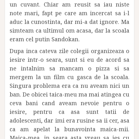
un cuvant. Chiar am reusit sa iau niste
note mari, fapt pe care am incercat sa i-l
aduc la cunostinta, dar mi-a dat ignore. Ma
simteam ca ultimul om acasa, dar la scoala
eram cel putin Sandokan.
Dupa inca cateva zile colegii organizeaza o
iesire intr-o seara, sunt si eu de acord sa
ne intalnim sa mancam o pizza si sa
mergem la un film cu gasca de la scoala.
Singura problema era ca nu aveam nici un
ban. De obicei taica-meu ma mai atingea cu
ceva bani cand aveam nevoie pentru o
iesire, pentru ca asa sunt tatii de
adolescenti, dar imi era rusine sa ii cer, asa
ca am apelat la bunavointa maica-mii.
Maica-mea, in seara asta vreau sa ies cu