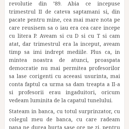
revolutie din ’89. Abia ce incepuse
trimestrul II de cateva saptamani si, din
pacate pentru mine, cea mai mare nota pe
care reusisem sa o iau era cea care incepe
cu litera P. Aveam si cu D si cu T si cam
atat, dar trimestrul era la inceput, aveam
timp sa imi indrept mediile. Plus ca, in
mintea noastra de atunci, proaspata
democratie nu mai permitea profesorilor
sa lase corigenti cu aceeasi usurinta, mai
conta faptul ca urma sa dam treapta a II-a
si profesorii erau ingaduitori, oricum
vedeam luminita de la capatul tunelului.
Stateam in banca, cu totul surprinzator, cu
colegul meu de banca, cu care radeam
pana ne durea burta sase ore pe zi, pentru