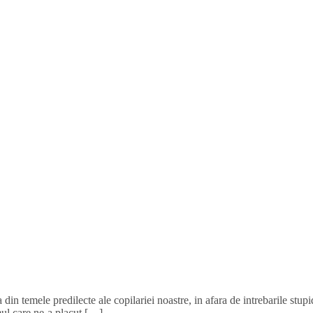
a din temele predilecte ale copilariei noastre, in afara de intrebarile s
lmul care ne-a placut […]