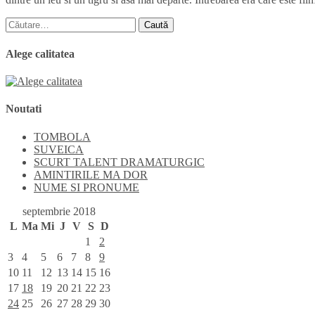
Caută
după:
Alege calitatea
Noutati
TOMBOLA
SUVEICA
SCURT TALENT DRAMATURGIC
AMINTIRILE MA DOR
NUME SI PRONUME
septembrie 2018
L
Ma
Mi
J
V
S
D
1
2
3
4
5
6
7
8
9
10
11
12
13
14
15
16
17
18
19
20
21
22
23
24
25
26
27
28
29
30