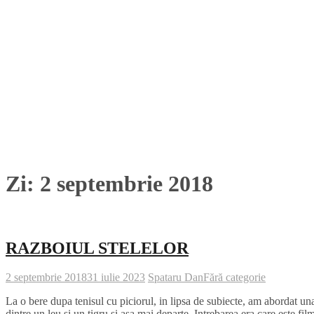
Zi:
2 septembrie 2018
RAZBOIUL STELELOR
2 septembrie 2018
31 iulie 2023
Spataru Dan
Fără categorie
La o bere dupa tenisul cu piciorul, in lipsa de subiecte, am abordat un
dintre un leu si un tigru si asa mai departe. Intrebarea era care este fi