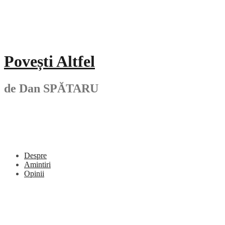
Skip
to
content
Povești Altfel
de Dan SPĂTARU
Despre
Amintiri
Opinii