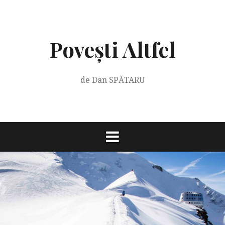
Skip
to
content
Povești Altfel
de Dan SPĂTARU