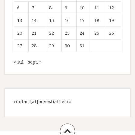
6
7
8
9
10
11
12
13
14
15
16
17
18
19
20
21
22
23
24
25
26
27
28
29
30
31
« iul.
sept. »
contact[at]povestialtfel.ro