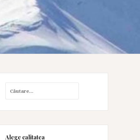
Caută
după:
Alege calitatea