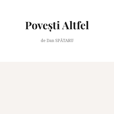
Skip
to
content
Povești Altfel
de Dan SPĂTARU