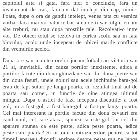
capitolul asta si gata, fara nici o concluzie, fara un
invatamant de tras, fara un dat intelept din cap, nimic.
Poate, dupa o ora de gandit intelept, venea tata cu vesnica
vorba: daca mai vii batut te bat si eu de-ti sar fulgii, eu am
alte treburi, nu stau dupa prostiile tale. Rezolvati-o intre
voi. De obicei totul se rezolva in curtea scolii sau in fata
blocului, acolo unde incepeau de obicei marile conflicte
din vremurile acelea
.
Dupa ore sau inaintea orelor jucam fotbal sau victoria sau
21 si, inevitabil, din cauza portilor inexistente, adica a
portilor facute din doua ghiozdane sau din doua pietre sau
din doua fesuri, unele goluri sau acele inchipuite bara-gol
erau de fapt suturi pe langa poarta, cu rezultat final aut de
poarta sau corner, in functie de cine atingea ultimul
mingea. Dupa o astfel de faza incepeau discutiile: a fost
gol, nu a fost gol, a fost bara-gol, a fost pe langa poarta.
Cel mai interesant la portile facute din doua cevauri era
cand unul, cel care ataca, spunea ca este gol, iar cel din
aparare spunea ca este peste, adica peste poarta, adica
peste care poarta? Si in toiul contrazicerilor, pentru ca tot
timpul apareau discutii aprinse despre peste sau pe langa