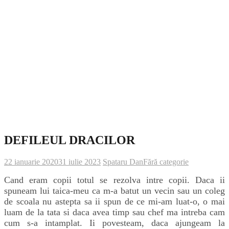
DEFILEUL DRACILOR
22 ianuarie 2020
31 iulie 2023
Spataru Dan
Fără categorie
Cand eram copii totul se rezolva intre copii. Daca ii
spuneam lui taica-meu ca m-a batut un vecin sau un coleg
de scoala nu astepta sa ii spun de ce mi-am luat-o, o mai
luam de la tata si daca avea timp sau chef ma intreba cam
cum s-a intamplat. Ii povesteam, daca ajungeam la