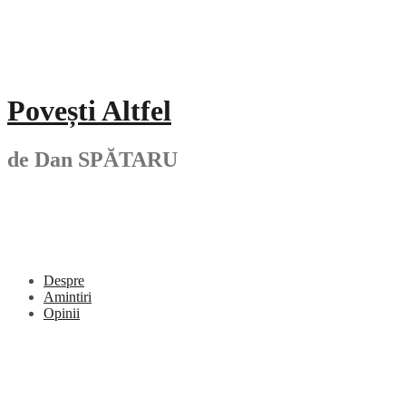
Skip
to
content
Povești Altfel
de Dan SPĂTARU
Despre
Amintiri
Opinii