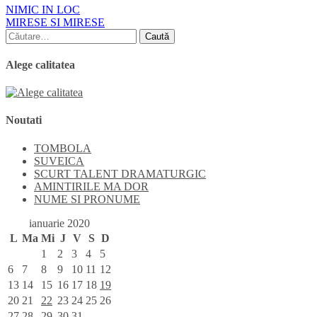
Navigare
NIMIC IN LOC
MIRESE SI MIRESE
în
Caută
articole
după:
Alege calitatea
Noutati
TOMBOLA
SUVEICA
SCURT TALENT DRAMATURGIC
AMINTIRILE MA DOR
NUME SI PRONUME
ianuarie 2020
L
Ma
Mi
J
V
S
D
1
2
3
4
5
6
7
8
9
10
11
12
13
14
15
16
17
18
19
20
21
22
23
24
25
26
27
28
29
30
31