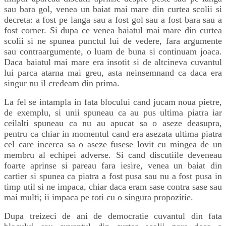
sau bara gol, venea un baiat mai mare din curtea scolii si
decreta: a fost pe langa sau a fost gol sau a fost bara sau a
fost corner. Si dupa ce venea baiatul mai mare din curtea
scolii si ne spunea punctul lui de vedere, fara argumente
sau contraargumente, o luam de buna si continuam joaca.
Daca baiatul mai mare era insotit si de altcineva cuvantul
lui parca atarna mai greu, asta neinsemnand ca daca era
singur nu il credeam din prima.
La fel se intampla in fata blocului cand jucam noua pietre,
de exemplu, si unii spuneau ca au pus ultima piatra iar
ceilalti spuneau ca nu au apucat sa o aseze deasupra,
pentru ca chiar in momentul cand era asezata ultima piatra
cel care incerca sa o aseze fusese lovit cu mingea de un
membru al echipei adverse. Si cand discutiile deveneau
foarte aprinse si pareau fara iesire, venea un baiat din
cartier si spunea ca piatra a fost pusa sau nu a fost pusa in
timp util si ne impaca, chiar daca eram sase contra sase sau
mai multi; ii impaca pe toti cu o singura propozitie.
Dupa treizeci de ani de democratie cuvantul din fata