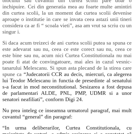
blocului sau cuvantul din curtea scolii pare doar o
inchipuire. Cei din generatia mea au foarte multe amintiri
din curtea scolii, la un moment dat curtea scolii devenise
aproape o institutie in care se invata ceea astazi unii tineri
considera ca ar fi “ scoala vieti”, asa am vrut sa scriu cu un
singur i.
Si daca acum treizeci de ani curtea scolii putea sa spuna ce
este adevarat sau nu, ceea ce este corect sau nu, ceea ce
este bine sau nu, acum nici Curtea Constitutionala nu mai
poate fi atat de convingatoare, mai ales in cazul vesnic-
tanarului Melescanu. Si spun asta plecand de la stirea care
spune ca
“Judecatorii CCR au decis, miercuri, ca alegerea
lui Teodor Melescanu in functia de presedinte al senatului
s-a facut in mod neconstitutional. Sesizarea a fost depusa
de parlamentari ALDE, PNL, PMP, UDMR si a unor
senatori neafiliati”, conform Digi 24.
Nu prea inteleg ce inseamna urmatorul paragraf, mai mult
cuvantul “general” din paragraf:
“In urma deliberarilor, Curtea Constitutionala, cu
majoritate de voturi, a admis sesizarea şi a constatat că