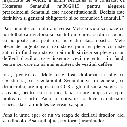
Hotararea Senatului nr.36/2019 pentru alegerea
presedintelui Senatului este neconstitutională. Decizia este
definitiva și
general
obligatorie și se comunica Senatului.”
Daca inainte cu multi ani venea Mele si voia sa joace cu
noi fotbal sau victoria si baiatul din curtea scolii ii spunea
cu nu poate juca pentru ca nu e din clasa noastra, Mele
pleca de urgenta sau mai statea putin si pleca cu niste
suturi in fund sau statea mai mult si risca sa plece cu un
defileul dracilor, care insemna zeci de suturi in fund,
pentru cei care nu isi mai amintesc de vestitul defileu.
Insa, pentru ca Mele este fost diplomat si stie cu
Constitutia, cu regulamntul Senatului si, in general, cu
democratia, are impresia ca CCR a glumit sau a exagerat si
asteapta, pentru ca este inca tanar si are timp sa astepte,
motivarea Curtii. Pana la motivare isi duce mai departe
crucea, daca ati inteles ce vreau sa spun.
Pana la urma sper ca nu va scapa de defileul dracilor, aici
sau dincolo. Asa sa il ajute, conform juramintelor.