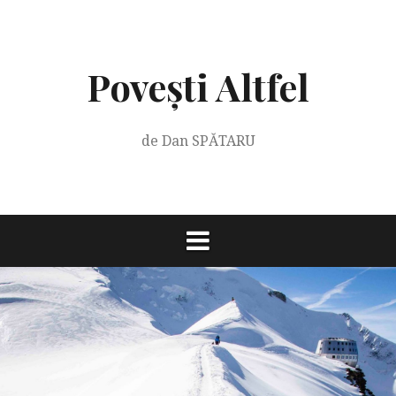
Skip
to
content
Povești Altfel
de Dan SPĂTARU