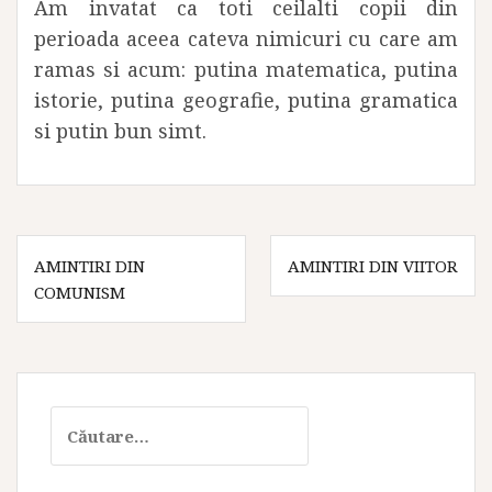
Am invatat ca toti ceilalti copii din
perioada aceea cateva nimicuri cu care am
ramas si acum: putina matematica, putina
istorie, putina geografie, putina gramatica
si putin bun simt.
Navigare
AMINTIRI DIN
AMINTIRI DIN VIITOR
în
COMUNISM
articole
Caută
după: