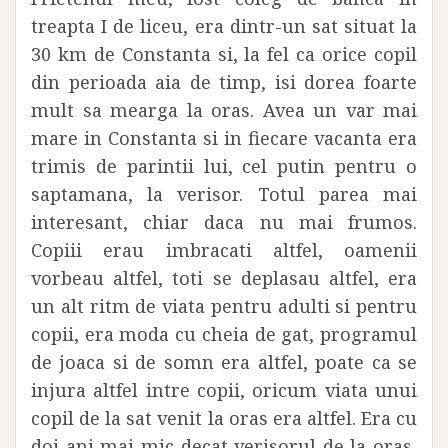
treapta I de liceu, era dintr-un sat situat la
30 km de Constanta si, la fel ca orice copil
din perioada aia de timp, isi dorea foarte
mult sa mearga la oras. Avea un var mai
mare in Constanta si in fiecare vacanta era
trimis de parintii lui, cel putin pentru o
saptamana, la verisor. Totul parea mai
interesant, chiar daca nu mai frumos.
Copiii erau imbracati altfel, oamenii
vorbeau altfel, toti se deplasau altfel, era
un alt ritm de viata pentru adulti si pentru
copii, era moda cu cheia de gat, programul
de joaca si de somn era altfel, poate ca se
injura altfel intre copii, oricum viata unui
copil de la sat venit la oras era altfel. Era cu
doi ani mai mic decat verisorul de la oras,