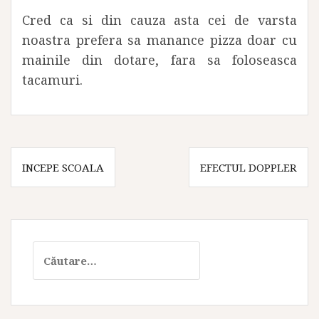
Cred ca si din cauza asta cei de varsta
noastra prefera sa manance pizza doar cu
mainile din dotare, fara sa foloseasca
tacamuri.
Navigare
INCEPE SCOALA
EFECTUL DOPPLER
în
articole
Caută
după: