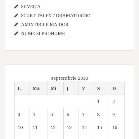
SUVEICA
SCURT TALENT DRAMATURGIC
AMINTIRILE MA DOR
NUME SI PRONUME
septembrie 2018
L
Ma
Mi
J
V
S
D
1
2
3
4
5
6
7
8
9
10
11
12
13
14
15
16