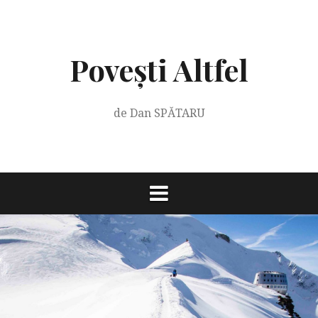
Skip
to
content
Povești Altfel
de Dan SPĂTARU