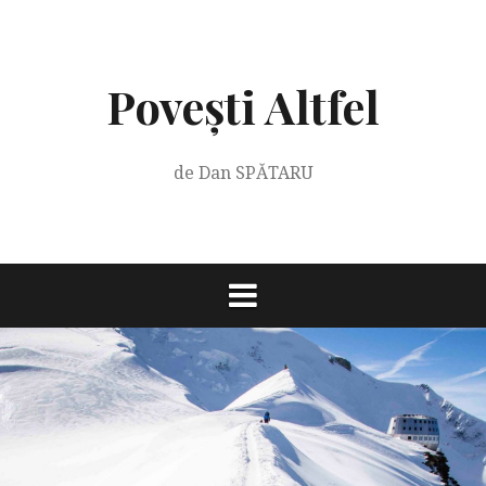
Skip
to
content
Povești Altfel
de Dan SPĂTARU