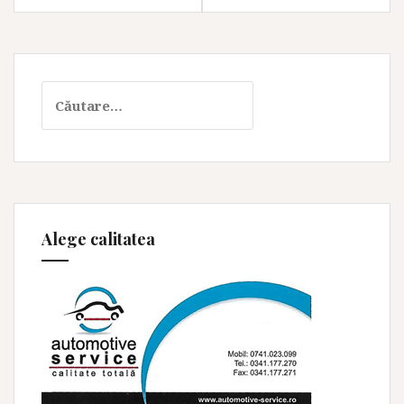
articole
Caută
după:
Alege calitatea