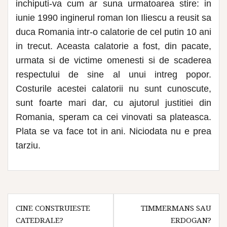
inchiputi-va cum ar suna urmatoarea stire: in
iunie 1990 inginerul roman Ion Iliescu a reusit sa
duca Romania intr-o calatorie de cel putin 10 ani
in trecut. Aceasta calatorie a fost, din pacate,
urmata si de victime omenesti si de scaderea
respectului de sine al unui intreg popor.
Costurile acestei calatorii nu sunt cunoscute,
sunt foarte mari dar, cu ajutorul justitiei din
Romania, speram ca cei vinovati sa plateasca.
Plata se va face tot in ani. Niciodata nu e prea
tarziu.
Navigare
CINE CONSTRUIESTE
TIMMERMANS SAU
în
CATEDRALE?
ERDOGAN?