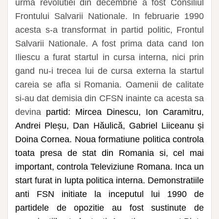
urma revolutiei din decembrie a fost Consiliul
Frontului Salvarii Nationale. In februarie 1990
acesta s-a transformat in partid politic, Frontul
Salvarii Nationale. A fost prima data cand Ion
Iliescu a furat startul in cursa interna, nici prin
gand nu-i trecea lui de cursa externa la startul
careia se afla si Romania. Oamenii de calitate
si-au dat demisia din CFSN inainte ca acesta sa
devina
partid:
Mircea Dinescu
,
Ion Caramitru
,
Andrei Pleșu
,
Dan Hăulică
, Gabriel Liiceanu
și
Doina Cornea
. Noua formatiune politica controla
toata presa de stat din Romania si, cel mai
important, controla Televiziune Romana. Inca un
start furat in lupta politica interna. Demonstratiile
anti FSN initiate la inceputul lui 1990 de
partidele de opozitie au fost sustinute de