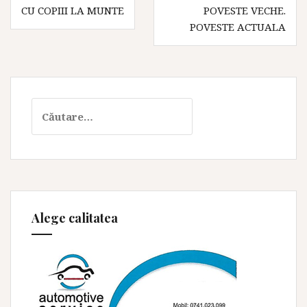
Navigare
CU COPIII LA MUNTE
POVESTE VECHE.
în
POVESTE ACTUALA
articole
Caută
după:
Alege calitatea