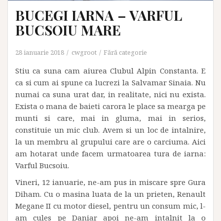
BUCEGI IARNA – VARFUL
BUCSOIU MARE
28 ianuarie 2018
cwgroot
Fără categorie
Stiu ca suna cam aiurea Clubul Alpin Constanta. E
ca si cum ai spune ca lucrezi la Salvamar Sinaia. Nu
numai ca suna urat dar, in realitate, nici nu exista.
Exista o mana de baieti carora le place sa mearga pe
munti si care, mai in gluma, mai in serios,
constituie un mic club. Avem si un loc de intalnire,
la un membru al grupului care are o carciuma. Aici
am hotarat unde facem urmatoarea tura de iarna:
Varful Bucsoiu.
Vineri, 12 ianuarie, ne-am pus in miscare spre Gura
Diham. Cu o masina luata de la un prieten, Renault
Megane II cu motor diesel, pentru un consum mic, l-
am cules pe Daniar apoi ne-am intalnit la o