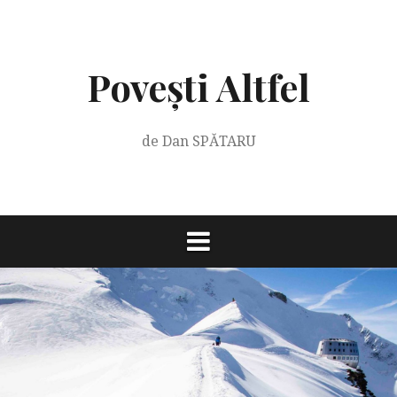
Skip
to
content
Povești Altfel
de Dan SPĂTARU