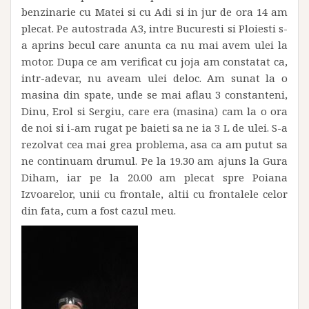
benzinarie cu Matei si cu Adi si in jur de ora 14 am
plecat. Pe autostrada A3, intre Bucuresti si Ploiesti s-
a aprins becul care anunta ca nu mai avem ulei la
motor. Dupa ce am verificat cu joja am constatat ca,
intr-adevar, nu aveam ulei deloc. Am sunat la o
masina din spate, unde se mai aflau 3 constanteni,
Dinu, Erol si Sergiu, care era (masina) cam la o ora
de noi si i-am rugat pe baieti sa ne ia 3 L de ulei. S-a
rezolvat cea mai grea problema, asa ca am putut sa
ne continuam drumul. Pe la 19.30 am ajuns la Gura
Diham, iar pe la 20.00 am plecat spre Poiana
Izvoarelor, unii cu frontale, altii cu frontalele celor
din fata, cum a fost cazul meu.