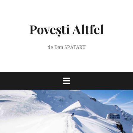
Skip
to
content
Povești Altfel
de Dan SPĂTARU