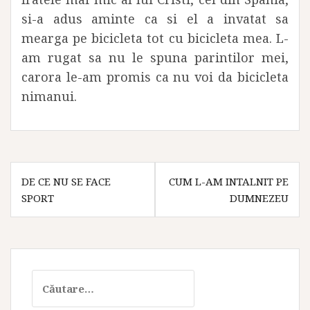
si-a adus aminte ca si el a invatat sa
mearga pe bicicleta tot cu bicicleta mea. L-
am rugat sa nu le spuna parintilor mei,
carora le-am promis ca nu voi da bicicleta
nimanui.
Navigare
DE CE NU SE FACE
CUM L-AM INTALNIT PE
în
SPORT
DUMNEZEU
articole
Caută
după: