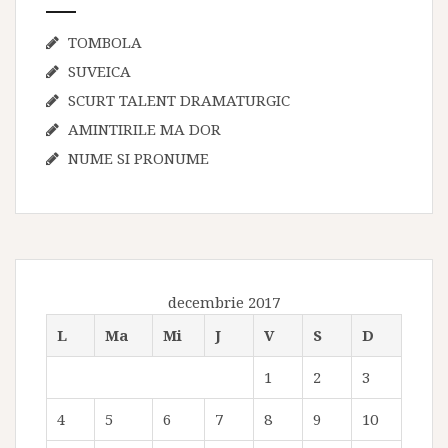
TOMBOLA
SUVEICA
SCURT TALENT DRAMATURGIC
AMINTIRILE MA DOR
NUME SI PRONUME
decembrie 2017
L
Ma
Mi
J
V
S
D
1
2
3
4
5
6
7
8
9
10