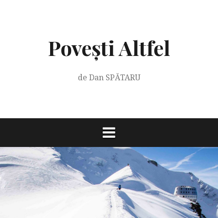
Skip
to
content
Povești Altfel
de Dan SPĂTARU